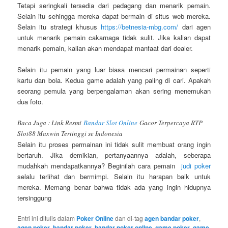
Tetapi seringkali tersedia dari pedagang dan menarik pemain.
Selain itu sehingga mereka dapat bermain di situs web mereka.
Selain itu strategi khusus
https://betnesia-mbg.com/
dari agen
untuk menarik pemain cakarnaga tidak sulit. Jika kalian dapat
menarik pemain, kalian akan mendapat manfaat dari dealer.
Selain itu pemain yang luar biasa mencari permainan seperti
kartu dan bola. Kedua game adalah yang paling di cari. Apakah
seorang pemula yang berpengalaman akan sering menemukan
dua foto.
Baca Juga : Link Resmi
Bandar Slot Online
Gacor Terpercaya RTP
Slot88 Maxwin Tertinggi se Indonesia
Selain itu proses permainan ini tidak sulit membuat orang ingin
bertaruh. Jika demikian, pertanyaannya adalah, seberapa
mudahkah mendapatkannya? Beginilah cara pemain
judi poker
selalu terlihat dan bermimpi. Selain itu harapan baik untuk
mereka. Memang benar bahwa tidak ada yang ingin hidupnya
tersinggung
Entri ini ditulis dalam
Poker Online
dan di-tag
agen bandar poker
,
agen poker
,
bandar poker
,
bandar poker online
,
game poker
,
game