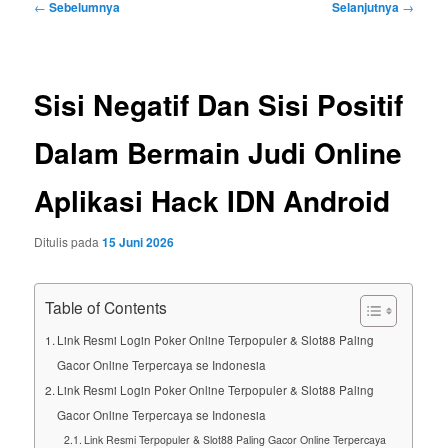
Navigasi
←
Sebelumnya
Selanjutnya
→
Tulisan
Sisi Negatif Dan Sisi Positif
Dalam Bermain Judi Online
Aplikasi Hack IDN Android
Ditulis pada
15 Juni 2026
Table of Contents
Link Resmi Login Poker Online Terpopuler & Slot88 Paling
Gacor Online Terpercaya se Indonesia
Link Resmi Login Poker Online Terpopuler & Slot88 Paling
Gacor Online Terpercaya se Indonesia
Link Resmi Terpopuler & Slot88 Paling Gacor Online Terpercaya