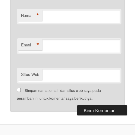
*
Nama
*
Email
Situs Web
Simpan nama, email, dan situs web saya pada
peramban ini untuk komentar saya berikutnya.