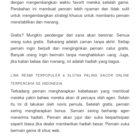
dengan mengembangkan waktu favorit mereka setelah game.
Perubahan ini membuat pemain lebih nyaman dan tidak sulit
untuk mengembangkan strategi khusus untuk membantu pemain
menstabilkan dan menang.
Gratis? Mungkin pendengar dari sana akan bersinar. Semua
orang suka gratis. Sekarang adalah zaman tanpa akhir. Setiap
pemain ingin berjudi dan menginginkan pemain catur gratis.
Banyak orang ingin bermain tanpa menghabiskan uang. Juga,
jika kalian bebas dan menang, ini adalah hadiah yang bagus.
LINK RESMI TERPOPULER & SLOT88 PALING GACOR ONLINE
TERPERCAYA SE INDONESIA
Terkadang pemain mengharapkan kebebasan yang membuat
mereka yakin bahwa mereka akan di percaya oleh agen. Selain
itu ini di lakukan oleh novis pemula. Setelah gratis, pemain
sering mengharapkan bonus. Semain sering berharap agen
menerima hadiah. Pemain akan jujur ​​dan suka berpartisipasi
seperti biasa jika dealer memberikan hadiah besar. Pemain suka
bermain game di situs web.