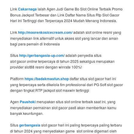
Link
Cakarnaga
ialah Agen Judi Game Bo Slot Online Terbaik Promo
Bonus Jackpot Terbesar dan Link Daftar Nama Situs Rtp Slot Gacor
Hari Ini Tertinggi dan Terpercaya 2024 Mudah Menang Indonesia.
Link
http://moorenkosicecream.com/
adalah slot online resmi yang
menyediakan link alternatif untuk akses slot yang lancar dan aman
bagi para pemain di Indonesia
Situs
http://gerbangasia-up.com/
adalah penyedia situs
slot
gacor
online
terpercaya di tahun 2025 sekaligus merupakan
provider slot88 resmi dengan winrate 100%!
Platform
https://badakmasfun.shop
daftar situs slot gacor hari ini
yang terpercaya serta dikelola tim professional dari PG Soft slot gacor
dengan tingkat RTP jackpot slot maxwin tertinggi
Agen
Paushoki
merupakan situs slot online terbaik saat ini, yang
menyediakan permainan slot gacor pasti akan memberikan kamu
banyak keuntungan.
Situs
gerbangasia
slot gacor hari ini paling terpercaya paling terbaru
di tahun 2024 yang menyediakan game slot online digemari oleh