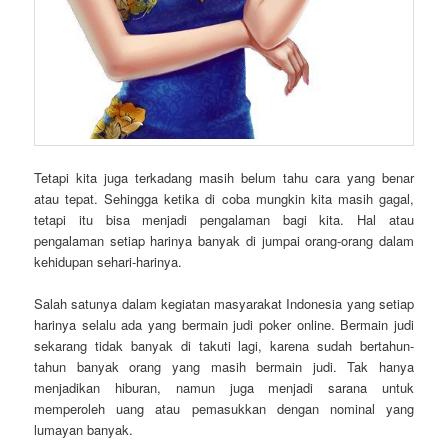
Tetapi kita juga terkadang masih belum tahu cara yang benar
atau tepat. Sehingga ketika di coba mungkin kita masih gagal,
tetapi itu bisa menjadi pengalaman bagi kita. Hal atau
pengalaman setiap harinya banyak di jumpai orang-orang dalam
kehidupan sehari-harinya.
Salah satunya dalam kegiatan masyarakat Indonesia yang setiap
harinya selalu ada yang bermain judi poker online. Bermain judi
sekarang tidak banyak di takuti lagi, karena sudah bertahun-
tahun banyak orang yang masih bermain judi. Tak hanya
menjadikan hiburan, namun juga menjadi sarana untuk
memperoleh uang atau pemasukkan dengan nominal yang
lumayan banyak.