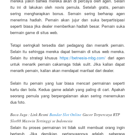
mereka yakin bahwa mereka akan di percaya oleh agen. Selain
itu ini di lakukan oleh novis pemula. Setelah gratis, pemain
sering mengharapkan bonus. Semain sering berharap agen
menerima hadiah. Pemain akan jujur ​​dan suka berpartisipasi
seperti biasa jika dealer memberikan hadiah besar. Pemain suka
bermain game di situs web.
Tetapi seringkali tersedia dari pedagang dan menarik pemain.
Selain itu sehingga mereka dapat bermain di situs web mereka.
Selain itu strategi khusus
https://betnesia-mbg.com/
dari agen
untuk menarik pemain cakarnaga tidak sulit. Jika kalian dapat
menarik pemain, kalian akan mendapat manfaat dari dealer.
Selain itu pemain yang luar biasa mencari permainan seperti
kartu dan bola. Kedua game adalah yang paling di cari. Apakah
seorang pemula yang berpengalaman akan sering menemukan
dua foto.
Baca Juga : Link Resmi
Bandar Slot Online
Gacor Terpercaya RTP
Slot88 Maxwin Tertinggi se Indonesia
Selain itu proses permainan ini tidak sulit membuat orang ingin
bertaruh. Jika demikian, pertanyaannya adalah, seberapa