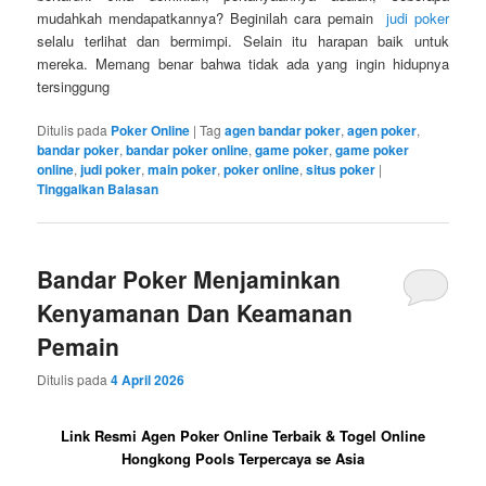
mudahkah mendapatkannya? Beginilah cara pemain
judi poker
selalu terlihat dan bermimpi. Selain itu harapan baik untuk
mereka. Memang benar bahwa tidak ada yang ingin hidupnya
tersinggung
Ditulis pada
Poker Online
|
Tag
agen bandar poker
,
agen poker
,
bandar poker
,
bandar poker online
,
game poker
,
game poker
online
,
judi poker
,
main poker
,
poker online
,
situs poker
|
Tinggalkan Balasan
Bandar Poker Menjaminkan
Kenyamanan Dan Keamanan
Pemain
Ditulis pada
4 April 2026
Link Resmi Agen Poker Online Terbaik & Togel Online
Hongkong Pools Terpercaya se Asia