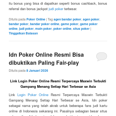
itu bonus yang bisa di dapatkan seperti bonus cashback, bonus
referral dan bonus jackpot
judi poker
terbesar.
Ditulis pada
Poker Online
|
Tag
agen bandar poker
,
agen poker
,
bandar poker
,
bandar poker online
,
game poker
,
game poker
online
,
judi poker
,
main poker
,
poker online
,
situs poker
|
Tinggalkan Balasan
Idn Poker Online Resmi Bisa
dibuktikan Paling Fair-play
Ditulis pada
8 Januari 2026
Link Login Poker Online Resmi Terpercaya Maxwin Terbukti
Gampang Menang Setiap Hari Terbesar se Asia
Link
Login Poker Online
Resmi Terpercaya Maxwin Terbukti
Gampang Menang Setiap Hari Terbesar se Asia, Idn poker
sebagai nama yang telah akrab untuk beberapa fans judi kartu
online di Indonesia sekarang ini. Pasalnya sebagian besar situs