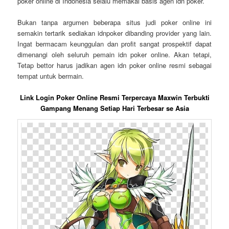
poker online di Indonesia selalu memakai basis agen idn poker.
Bukan tanpa argumen beberapa situs judi poker online ini
semakin tertarik sediakan idnpoker dibanding provider yang lain.
Ingat bermacam keunggulan dan profit sangat prospektif dapat
dimenangi oleh seluruh pemain idn poker online. Akan tetapi,
Tetap bettor harus jadikan agen idn poker online resmi sebagai
tempat untuk bermain.
Link Login Poker Online Resmi Terpercaya Maxwin Terbukti
Gampang Menang Setiap Hari Terbesar se Asia