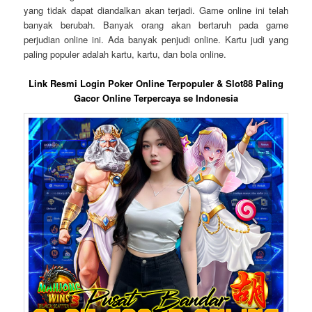
yang tidak dapat diandalkan akan terjadi. Game online ini telah
banyak berubah. Banyak orang akan bertaruh pada game
perjudian online ini. Ada banyak penjudi online. Kartu judi yang
paling populer adalah kartu, kartu, dan bola online.
Link Resmi Login Poker Online Terpopuler & Slot88 Paling
Gacor Online Terpercaya se Indonesia