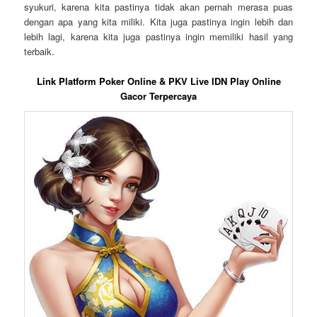
syukuri, karena kita pastinya tidak akan pernah merasa puas
dengan apa yang kita miliki. Kita juga pastinya ingin lebih dan
lebih lagi, karena kita juga pastinya ingin memiliki hasil yang
terbaik.
Link Platform Poker Online & PKV Live IDN Play Online
Gacor Terpercaya