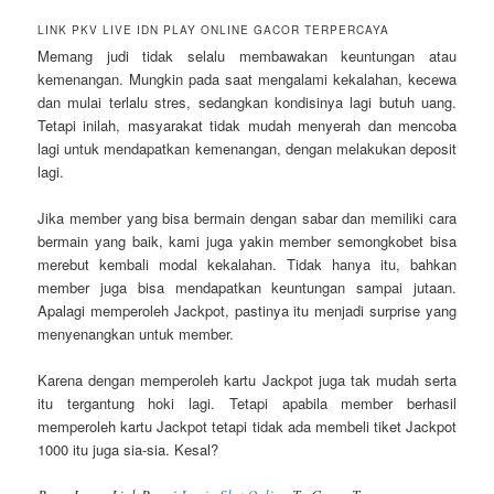
LINK PKV LIVE IDN PLAY ONLINE GACOR TERPERCAYA
Memang judi tidak selalu membawakan keuntungan atau
kemenangan. Mungkin pada saat mengalami kekalahan, kecewa
dan mulai terlalu stres, sedangkan kondisinya lagi butuh uang.
Tetapi inilah, masyarakat tidak mudah menyerah dan mencoba
lagi untuk mendapatkan kemenangan, dengan melakukan deposit
lagi.
Jika member yang bisa bermain dengan sabar dan memiliki cara
bermain yang baik, kami juga yakin member semongkobet bisa
merebut kembali modal kekalahan. Tidak hanya itu, bahkan
member juga bisa mendapatkan keuntungan sampai jutaan.
Apalagi memperoleh Jackpot, pastinya itu menjadi surprise yang
menyenangkan untuk member.
Karena dengan memperoleh kartu Jackpot juga tak mudah serta
itu tergantung hoki lagi. Tetapi apabila member berhasil
memperoleh kartu Jackpot tetapi tidak ada membeli tiket Jackpot
1000 itu juga sia-sia. Kesal?