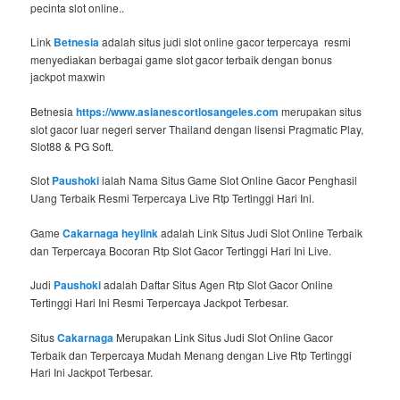
pecinta slot online..
Link
Betnesia
adalah situs judi slot online gacor terpercaya resmi
menyediakan berbagai game slot gacor terbaik dengan bonus
jackpot maxwin
Betnesia
https://www.asianescortlosangeles.com
merupakan situs
slot gacor luar negeri server Thailand dengan lisensi Pragmatic Play,
Slot88 & PG Soft.
Slot
Paushoki
ialah Nama Situs Game Slot Online Gacor Penghasil
Uang Terbaik Resmi Terpercaya Live Rtp Tertinggi Hari Ini.
Game
Cakarnaga heylink
adalah Link Situs Judi Slot Online Terbaik
dan Terpercaya Bocoran Rtp Slot Gacor Tertinggi Hari Ini Live.
Judi
Paushoki
adalah Daftar Situs Agen Rtp Slot Gacor Online
Tertinggi Hari Ini Resmi Terpercaya Jackpot Terbesar.
Situs
Cakarnaga
Merupakan Link Situs Judi Slot Online Gacor
Terbaik dan Terpercaya Mudah Menang dengan Live Rtp Tertinggi
Hari Ini Jackpot Terbesar.