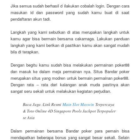
Jika semua sudah berhasil d ilakukan cobalah login. Dengan cara
masukan id dan password yang sudah kamu buat di saat
pendaftaran akun tadi.
Langkah yang kami sebutkan di atas merupakan langkah untuk
kamu agar bisa bermain bersama cakarnaga. Lakukan panduan
langkah yang kami berikan di pastikan kamu akan sangat mudah
bila di terapkan.
Dengan begitu kamu sudah bisa melakukan permainan poker88
dan masuk ke dalam meja permainan nya. Situs Bandar poker
merupakan situs yang modren untuk bermain permainan poker88.
Dengan rata – rata dari kalangan anak muda pastinya akan
sangat seru sekali untuk melakukan kegiatan perjudian.
Baca Juga :Link Resmi
Main Slot Maxwin
Terpercaya
& Toto Online 4D Singapore Pools Jackpot Terpopuler
se Asia
Dalam permainan bersama Bandar poker para pemain bisa
mendapatkan beberapa bonus yang sangat besar sekali. Selain