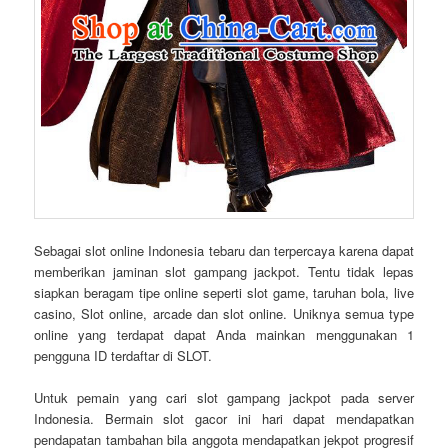
Sebagai slot online Indonesia tebaru dan terpercaya karena dapat
memberikan jaminan slot gampang jackpot. Tentu tidak lepas
siapkan beragam tipe online seperti slot game, taruhan bola, live
casino, Slot online, arcade dan slot online. Uniknya semua type
online yang terdapat dapat Anda mainkan menggunakan 1
pengguna ID terdaftar di SLOT.
Untuk pemain yang cari slot gampang jackpot pada server
Indonesia. Bermain slot gacor ini hari dapat mendapatkan
pendapatan tambahan bila anggota mendapatkan jekpot progresif