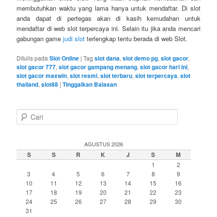
membutuhkan waktu yang lama hanya untuk mendaftar. Di slot
anda dapat di pertegas akan di kasih kemudahan untuk
mendaftar di web slot terpercaya ini. Selain itu jika anda mencari
gabungan game
judi slot
terlengkap tentu berada di web Slot.
Ditulis pada
Slot Online
|
Tag
slot dana
,
slot demo pg
,
slot gacor
,
slot gacor 777
,
slot gacor gampang menang
,
slot gacor hari ini
,
slot gacor maxwin
,
slot resmi
,
slot terbaru
,
slot terpercaya
,
slot
thailand
,
slot88
|
Tinggalkan Balasan
C
a
r
i
AGUSTUS 2026
S
S
R
K
J
S
M
1
2
3
4
5
6
7
8
9
10
11
12
13
14
15
16
17
18
19
20
21
22
23
24
25
26
27
28
29
30
31