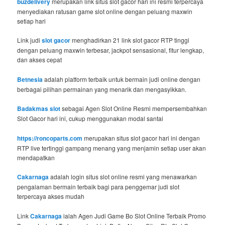
buzdelivery
merupakan link situs slot gacor hari ini resmi terpercaya
menyediakan ratusan game slot online dengan peluang maxwin
setiap hari
Link judi
slot gacor
menghadirkan 21 link slot gacor RTP tinggi
dengan peluang maxwin terbesar, jackpot sensasional, fitur lengkap,
dan akses cepat
Betnesia
adalah platform terbaik untuk bermain judi online dengan
berbagai pilihan permainan yang menarik dan mengasyikkan.
Badakmas slot
sebagai Agen Slot Online Resmi mempersembahkan
Slot Gacor hari ini, cukup menggunakan modal santai
https://roncoparts.com
merupakan situs slot gacor hari ini dengan
RTP live tertinggi gampang menang yang menjamin setiap user akan
mendapatkan
Cakarnaga
adalah login situs slot online resmi yang menawarkan
pengalaman bermain terbaik bagi para penggemar judi slot
terpercaya akses mudah
Link
Cakarnaga
ialah Agen Judi Game Bo Slot Online Terbaik Promo