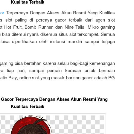
Kualitas Terbaik
cor
Terpercaya Dengan Akses Akun Resmi Yang Kualitas
 slot paling di percaya gacor terbaik dari agen slot
ot Hot Fruit, Bomb Runner, dan Nine Tails. Mikro gaming
g bisa ditemui nyaris disemua situs slot terkomplet. Semua
isa diperlihatkan oleh instansi mandiri sampai terjaga
aming bisa bertahan karena selalu bagi-bagi kemenangan
a tiap hari, sampai pemain kerasan untuk bermain
atic Play, online slot yang masuk barisan gacor adalah PG
ot Gacor Terpercaya Dengan Akses Akun Resmi Yang
Kualitas Terbaik