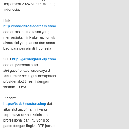
Terpercaya 2024 Mudah Menang
Indonesia.
Link
http://moorenkosicecream.com/
adalah slot online resmi yang
menyediakan link alternatif untuk
akses slot yang lancar dan aman
bagi para pemain di Indonesia
Situs
http://gerbangasia-up.com/
adalah penyedia situs
slot
gacor
online
terpercaya di
tahun 2025 sekaligus merupakan
provider slot88 resmi dengan
winrate 100%!
Platform
https://badakmasfun.shop
daftar
situs slot gacor hari ini yang
terpercaya serta dikelola tim
professional dari PG Soft slot
gacor dengan tingkat RTP jackpot