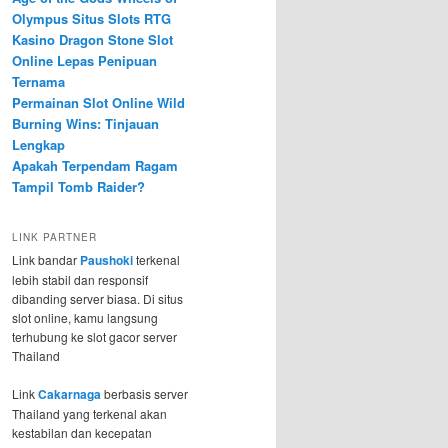
Olympus Situs Slots RTG
Kasino Dragon Stone Slot
Online Lepas Penipuan
Ternama
Permainan Slot Online Wild
Burning Wins: Tinjauan
Lengkap
Apakah Terpendam Ragam
Tampil Tomb Raider?
LINK PARTNER
Link bandar
Paushoki
terkenal
lebih stabil dan responsif
dibanding server biasa. Di situs
slot online, kamu langsung
terhubung ke slot gacor server
Thailand
Link
Cakarnaga
berbasis server
Thailand yang terkenal akan
kestabilan dan kecepatan