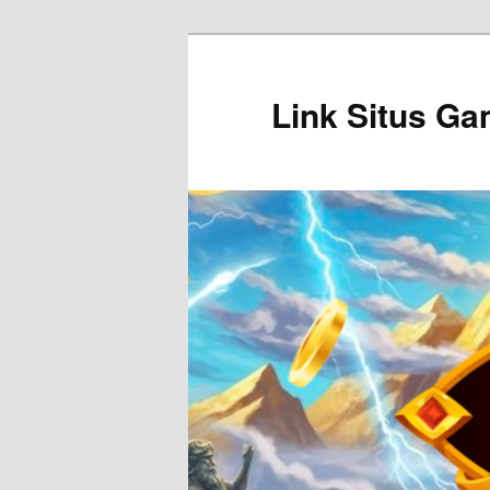
Langsung
Langsung
ke
ke
konten
konten
Link Situs G
utama
sekunder