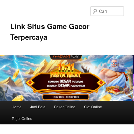
Langsung
Langsung
ke
ke
Cari
konten
konten
utama
sekunder
Link Situs Game Gacor
Terpercaya
Menu
Home
Judi Bola
Poker Online
Slot Online
utama
Togel Online