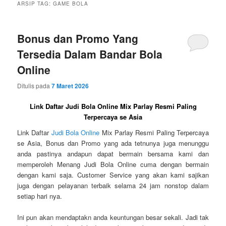
ARSIP TAG:
GAME BOLA
Bonus dan Promo Yang
Tersedia Dalam Bandar Bola
Online
Ditulis pada
7 Maret 2026
Link Daftar Judi Bola Online Mix Parlay Resmi Paling
Terpercaya se Asia
Link Daftar
Judi Bola Online
Mix Parlay Resmi Paling Terpercaya
se Asia, Bonus dan Promo yang ada tetnunya juga menunggu
anda pastinya andapun dapat bermain bersama kami dan
memperoleh Menang Judi Bola Online cuma dengan bermain
dengan kami saja. Customer Service yang akan kami sajikan
juga dengan pelayanan terbaik selama 24 jam nonstop dalam
setiap hari nya.
Ini pun akan mendaptakn anda keuntungan besar sekali. Jadi tak