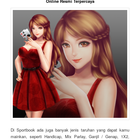
Online Resmi Terpercaya
Di Sportbook ada juga banyak jenis taruhan yang dapat kamu
mainkan, seperti Handicap, Mix Parlay, Ganjil / Genap, 1X2,