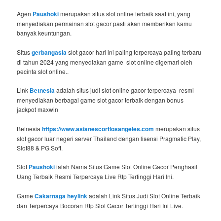
Agen
Paushoki
merupakan situs slot online terbaik saat ini, yang
menyediakan permainan slot gacor pasti akan memberikan kamu
banyak keuntungan.
Situs
gerbangasia
slot gacor hari ini paling terpercaya paling terbaru
di tahun 2024 yang menyediakan game slot online digemari oleh
pecinta slot online..
Link
Betnesia
adalah situs judi slot online gacor terpercaya resmi
menyediakan berbagai game slot gacor terbaik dengan bonus
jackpot maxwin
Betnesia
https://www.asianescortlosangeles.com
merupakan situs
slot gacor luar negeri server Thailand dengan lisensi Pragmatic Play,
Slot88 & PG Soft.
Slot
Paushoki
ialah Nama Situs Game Slot Online Gacor Penghasil
Uang Terbaik Resmi Terpercaya Live Rtp Tertinggi Hari Ini.
Game
Cakarnaga heylink
adalah Link Situs Judi Slot Online Terbaik
dan Terpercaya Bocoran Rtp Slot Gacor Tertinggi Hari Ini Live.