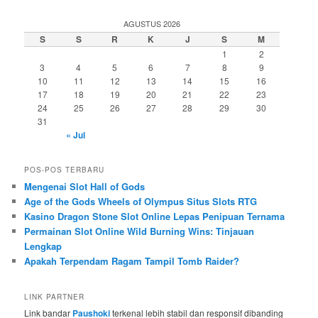
r
i
AGUSTUS 2026
S
S
R
K
J
S
M
1
2
3
4
5
6
7
8
9
10
11
12
13
14
15
16
17
18
19
20
21
22
23
24
25
26
27
28
29
30
31
« Jul
POS-POS TERBARU
Mengenai Slot Hall of Gods
Age of the Gods Wheels of Olympus Situs Slots RTG
Kasino Dragon Stone Slot Online Lepas Penipuan Ternama
Permainan Slot Online Wild Burning Wins: Tinjauan
Lengkap
Apakah Terpendam Ragam Tampil Tomb Raider?
LINK PARTNER
Link bandar
Paushoki
terkenal lebih stabil dan responsif dibanding