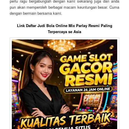
perlu ragu bergabunglah dengan kami sekarang juga dan anda
pun akan memperoleh berbagai macam keuntungan besar. Cuma
dengan bermain bersama kami.
Link Daftar Judi Bola Online Mix Parlay Resmi Paling
Terpercaya se Asia