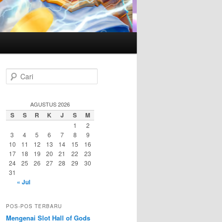
C
a
r
i
AGUSTUS 2026
S
S
R
K
J
S
M
1
2
3
4
5
6
7
8
9
10
11
12
13
14
15
16
17
18
19
20
21
22
23
24
25
26
27
28
29
30
31
« Jul
POS-POS TERBARU
Mengenai Slot Hall of Gods