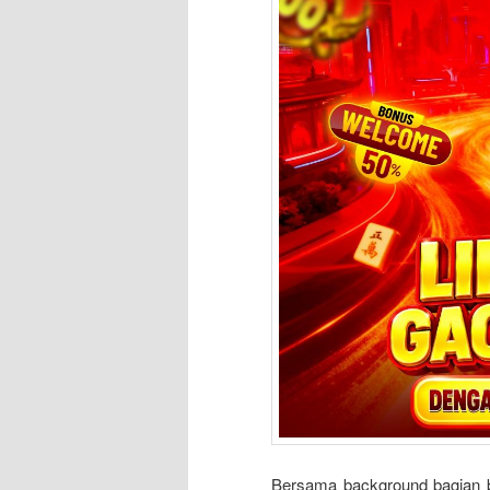
Bersama background bagian b