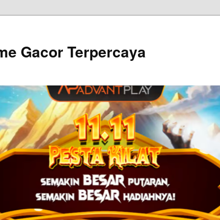
ame Gacor Terpercaya