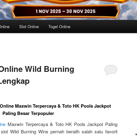
nline
Slot Online
Togel Online
Online Wild Burning
 Lengkap
 Online Maxwin Terpercaya & Toto HK Pools Jackpot
Paling Besar Terpopuler
ine
Maxwin Terpercaya & Toto HK Pools Jackpot Paling
slot Wild Burning Wins pernah beralih salah satu favorit