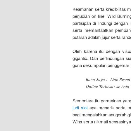
Keamanan serta kredibilitas 
perjudian on line. Wild Burnin
partisipan di lindungi dengan 
serta memanfaatkan pembang
putaran adalah jujur serta ran
Oleh karena itu dengan vis
gigantic. Dan perlindungan sia
guna sekumpulan penggemar B
Baca Juga : Link Resm
Online Terbesar se Asia
Sementara itu germainan yan
judi slot
apa menarik serta me
bagi mengalahkan anugerah giga
Wins serta nikmati sensasiny