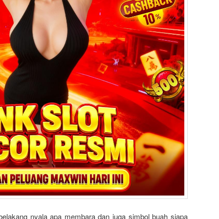
elakang nyala apa membara dan juga simbol buah siapa