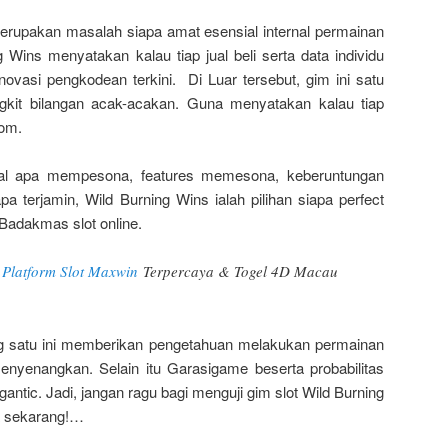
merupakan masalah siapa amat esensial internal permainan
g Wins menyatakan kalau tiap jual beli serta data individu
inovasi pengkodean terkini. Di Luar tersebut, gim ini satu
kit bilangan acak-acakan. Guna menyatakan kalau tiap
dom.
ual apa mempesona, features memesona, keberuntungan
pa terjamin, Wild Burning Wins ialah pilihan siapa perfect
adakmas slot online.
i
Platform Slot Maxwin
Terpercaya & Togel 4D Macau
g satu ini memberikan pengetahuan melakukan permainan
nyenangkan. Selain itu Garasigame beserta probabilitas
ntic. Jadi, jangan ragu bagi menguji gim slot Wild Burning
a sekarang!…