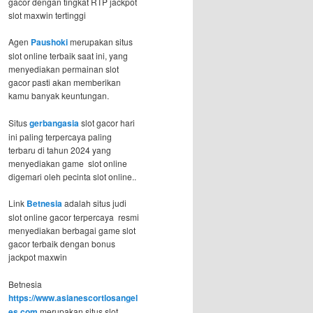
gacor dengan tingkat RTP jackpot
slot maxwin tertinggi
Agen
Paushoki
merupakan situs
slot online terbaik saat ini, yang
menyediakan permainan slot
gacor pasti akan memberikan
kamu banyak keuntungan.
Situs
gerbangasia
slot gacor hari
ini paling terpercaya paling
terbaru di tahun 2024 yang
menyediakan game slot online
digemari oleh pecinta slot online..
Link
Betnesia
adalah situs judi
slot online gacor terpercaya resmi
menyediakan berbagai game slot
gacor terbaik dengan bonus
jackpot maxwin
Betnesia
https://www.asianescortlosangel
es.com
merupakan situs slot