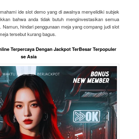
memahami ide slot demo yang di awalnya menyelidiki subjek
jukkan bahwa anda tidak butuh menginvestasikan semua
n. Namun, hindari penggunaan meja yang compang judi slot
meja tersebut kurang bagus.
nline Terpercaya Dengan Jackpot TerBesar Terpopuler
se Asia