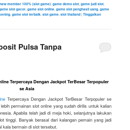
new member 100% (slot game)
,
game demo slot
,
game judi slot
,
game slot gacor
,
game slot online
,
game slot penghasil uang
,
game
kening
,
game slot terbaik
,
slot game
,
slot thailand
|
Tinggalkan
posit Pulsa Tanpa
nline Terpercaya Dengan Jackpot TerBesar Terpopuler
se Asia
ine
Terpercaya Dengan Jackpot TerBesar Terpopuler se
ebih permainan slot online yang sudah dirilis untuk kalian
onesia. Apabila telah jadi di meja hoki, selanjutnya lakukan
ot tinggi. Banyak berasal dari kalangan pemain yang jadi
 kala bermain di slot tersebut.