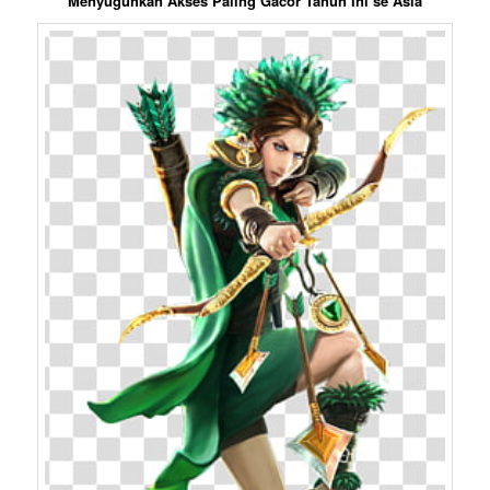
Menyuguhkan Akses Paling Gacor Tahun Ini se Asia