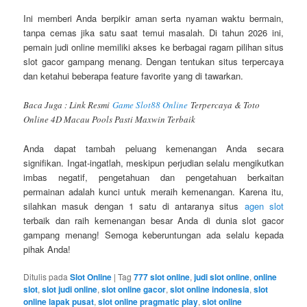
Ini memberi Anda berpikir aman serta nyaman waktu bermain,
tanpa cemas jika satu saat temui masalah. Di tahun 2026 ini,
pemain judi online memiliki akses ke berbagai ragam pilihan situs
slot gacor gampang menang. Dengan tentukan situs terpercaya
dan ketahui beberapa feature favorite yang di tawarkan.
Baca Juga : Link Resmi
Game Slot88 Online
Terpercaya & Toto
Online 4D Macau Pools Pasti Maxwin Terbaik
Anda dapat tambah peluang kemenangan Anda secara
signifikan. Ingat-ingatlah, meskipun perjudian selalu mengikutkan
imbas negatif, pengetahuan dan pengetahuan berkaitan
permainan adalah kunci untuk meraih kemenangan. Karena itu,
silahkan masuk dengan 1 satu di antaranya situs
agen slot
terbaik dan raih kemenangan besar Anda di dunia slot gacor
gampang menang! Semoga keberuntungan ada selalu kepada
pihak Anda!
Ditulis pada
Slot Online
|
Tag
777 slot online
,
judi slot online
,
online
slot
,
slot judi online
,
slot online gacor
,
slot online indonesia
,
slot
online lapak pusat
,
slot online pragmatic play
,
slot online