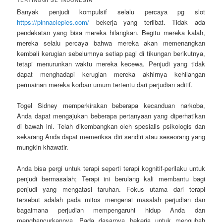
TERTINGGI SE INDONESIA
Banyak penjudi kompulsif selalu percaya pg slot
https://pinnaclepies.com/
bekerja yang terlibat. Tidak ada
pendekatan yang bisa mereka hilangkan. Begitu mereka kalah,
mereka selalu percaya bahwa mereka akan memenangkan
kembali kerugian sebelumnya setiap pagi di tikungan berikutnya,
tetapi menurunkan waktu mereka kecewa. Penjudi yang tidak
dapat menghadapi kerugian mereka akhirnya kehilangan
permainan mereka korban umum tertentu dari perjudian aditif.
Togel Sidney memperkirakan beberapa kecanduan narkoba,
Anda dapat mengajukan beberapa pertanyaan yang diperhatikan
di bawah ini. Telah dikembangkan oleh spesialis psikologis dan
sekarang Anda dapat memeriksa diri sendiri atau seseorang yang
mungkin khawatir.
Anda bisa pergi untuk terapi seperti terapi kognitif-perilaku untuk
penjudi bermasalah; Terapi ini berulang kali membantu bagi
penjudi yang mengatasi taruhan. Fokus utama dari terapi
tersebut adalah pada mitos mengenai masalah perjudian dan
bagaimana perjudian mempengaruhi hidup Anda dan
menghancurkannya. Pada dasarnya bekerja untuk mengubah