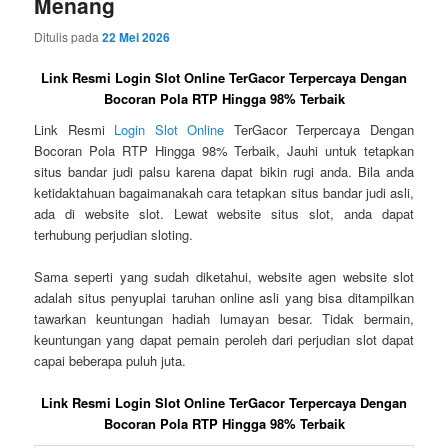
Menang
Ditulis pada
22 Mei 2026
Link Resmi Login Slot Online TerGacor Terpercaya Dengan
Bocoran Pola RTP Hingga 98% Terbaik
Link Resmi
Login Slot Online
TerGacor Terpercaya Dengan
Bocoran Pola RTP Hingga 98% Terbaik, Jauhi untuk tetapkan
situs bandar judi palsu karena dapat bikin rugi anda. Bila anda
ketidaktahuan bagaimanakah cara tetapkan situs bandar judi asli,
ada di website slot. Lewat website situs slot, anda dapat
terhubung perjudian sloting.
Sama seperti yang sudah diketahui, website agen website slot
adalah situs penyuplai taruhan online asli yang bisa ditampilkan
tawarkan keuntungan hadiah lumayan besar. Tidak bermain,
keuntungan yang dapat pemain peroleh dari perjudian slot dapat
capai beberapa puluh juta.
Link Resmi Login Slot Online TerGacor Terpercaya Dengan
Bocoran Pola RTP Hingga 98% Terbaik