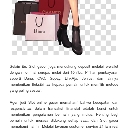
Selain itu, Slot gacor juga mendukung deposit melalui e-wallet
dengan nominal serupa, mulai dari 10 ribu. Pilihan pembayaran
seperti Dana, OVO, Gopay, LinkAja, Jenius, dan lainnya
memberikan fleksibilitas kepada pemain untuk memilih metode
yang paling sesuai.
Agen judi Slot online gacor memahami bahwa kecepatan dan
responsivitas dalam transaksi finansial adalah kunci untuk
memberikan pengalaman bermain yang mulus. Penting bagi
pemain untuk merasa didukung setiap saat, dan Slot gacor
memahami hal ini. Melalui layanan customer service 24 jam real