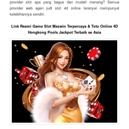
provider slot apa yang bagus dan mudah menang? Semua
provider web agen judi slot 4d online teranyar mempunyai
kelebihannya sendiri.
Link Resmi Game Slot Maxwin Terpercaya & Toto Online 4D
Hongkong Pools Jackpot Terbaik se Asia