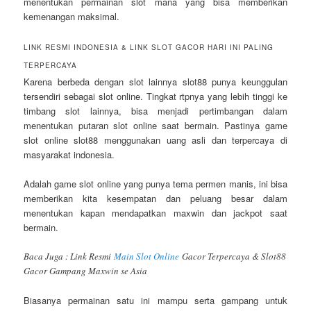
menentukan permainan slot mana yang bisa memberikan
kemenangan maksimal.
LINK RESMI INDONESIA & LINK SLOT GACOR HARI INI PALING
TERPERCAYA
Karena berbeda dengan slot lainnya slot88 punya keunggulan
tersendiri sebagai slot online. Tingkat rtpnya yang lebih tinggi ke
timbang slot lainnya, bisa menjadi pertimbangan dalam
menentukan putaran slot online saat bermain. Pastinya game
slot online slot88 menggunakan uang asli dan terpercaya di
masyarakat indonesia.
Adalah game slot online yang punya tema permen manis, ini bisa
memberikan kita kesempatan dan peluang besar dalam
menentukan kapan mendapatkan maxwin dan jackpot saat
bermain.
Baca Juga : Link Resmi
Main Slot Online
Gacor Terpercaya & Slot88
Gacor Gampang Maxwin se Asia
Biasanya permainan satu ini mampu serta gampang untuk