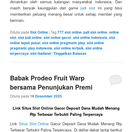
dimainkan oleh semua kalangan masyarakat indonesia. Dan
masih banyak keunggulan dari game
judi slot
ini yang bisa
memberikan peluang menang besar untuk setiap member yang
bermain.
Ditulis pada
Slot Online
|
Tag
777 slot online
,
judi slot online
,
online
slot
,
slot judi online
,
slot online gacor
,
slot online indonesia
,
slot
online lapak pusat
,
slot online pragmatic play
,
slot online
pragmatic play indonesia
,
slot online terbaik
,
slot online
terpercaya
,
slot thailand
|
Tinggalkan Balasan
Babak Prodeo Fruit Warp
bersama Penunjukan Premi
Ditulis pada
16 Desember 2025
Link Situs Slot Online Gacor Deposit Dana Mudah Menang
Rtp Terbesar Terbukti Paling Terpercaya
Link
Situs Slot Online
Gacor Deposit Dana Mudah Menang Rtp
Terbesar Terbukti Paling Terpercaya, Di daftar dekat lantai berikut