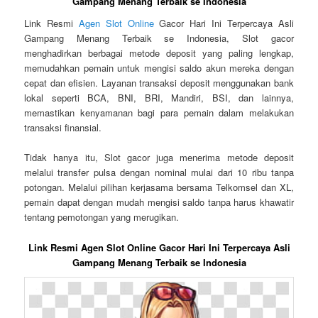
Gampang Menang Terbaik se Indonesia
Link Resmi
Agen Slot Online
Gacor Hari Ini Terpercaya Asli
Gampang Menang Terbaik se Indonesia, Slot gacor
menghadirkan berbagai metode deposit yang paling lengkap,
memudahkan pemain untuk mengisi saldo akun mereka dengan
cepat dan efisien. Layanan transaksi deposit menggunakan bank
lokal seperti BCA, BNI, BRI, Mandiri, BSI, dan lainnya,
memastikan kenyamanan bagi para pemain dalam melakukan
transaksi finansial.
Tidak hanya itu, Slot gacor juga menerima metode deposit
melalui transfer pulsa dengan nominal mulai dari 10 ribu tanpa
potongan. Melalui pilihan kerjasama bersama Telkomsel dan XL,
pemain dapat dengan mudah mengisi saldo tanpa harus khawatir
tentang pemotongan yang merugikan.
Link Resmi Agen Slot Online Gacor Hari Ini Terpercaya Asli
Gampang Menang Terbaik se Indonesia