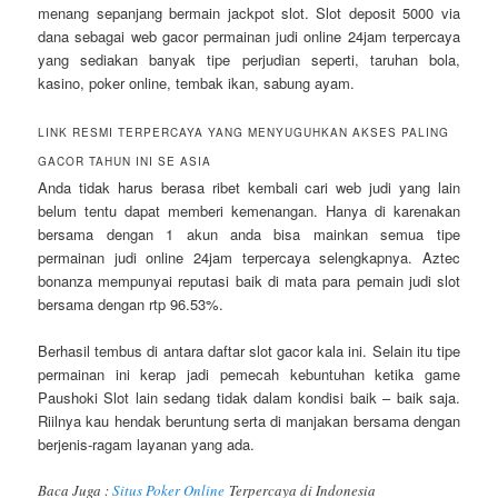
menang sepanjang bermain jackpot slot. Slot deposit 5000 via
dana sebagai web gacor permainan judi online 24jam terpercaya
yang sediakan banyak tipe perjudian seperti, taruhan bola,
kasino, poker online, tembak ikan, sabung ayam.
LINK RESMI TERPERCAYA YANG MENYUGUHKAN AKSES PALING
GACOR TAHUN INI SE ASIA
Anda tidak harus berasa ribet kembali cari web judi yang lain
belum tentu dapat memberi kemenangan. Hanya di karenakan
bersama dengan 1 akun anda bisa mainkan semua tipe
permainan judi online 24jam terpercaya selengkapnya. Aztec
bonanza mempunyai reputasi baik di mata para pemain judi slot
bersama dengan rtp 96.53%.
Berhasil tembus di antara daftar slot gacor kala ini. Selain itu tipe
permainan ini kerap jadi pemecah kebuntuhan ketika game
Paushoki Slot lain sedang tidak dalam kondisi baik – baik saja.
Riilnya kau hendak beruntung serta di manjakan bersama dengan
berjenis-ragam layanan yang ada.
Baca Juga :
Situs Poker Online
Terpercaya di Indonesia