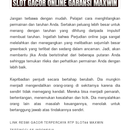
Jangan terbawa dengan mudah. Pelajari cara menghilangkan
permainan dan taruhan Anda. Sertakan peluang lebih besar untuk
menang dengan taruhan yang dihitung daripada impulsif
membuat taruhan. Ingatlah bahwa Perjudian online juga sangat
melelahkan dan menegangkan yang melibatkan sejumlah besar
greenback yang terlibat dan sedang dalam ancaman. Jadi, akan
membantu jika Anda beristirahat dari beberapa putaran Anda
sehingga temukan rileks dan perhatikan permainan Anda dengan
lebih baik.
Kepribadian penjudi secara bertahap berubah. Dia mungkin
menjadi mengendalikan orang-orang di sekitarnya karena dia
sendiri tidak memegang kendali. Mereka bisa menjadi pemarah,
bertentangan, menemukan kesalahan dan licik. Dia menyalahkan
orang lain atas masalah keuangannya, menolak untuk
bertanggung jawab atas tindakannya sendiri.
LINK RESMI GACOR TERPERCAYA RTP SLOT88 MAXWIN