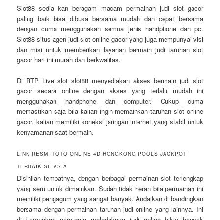
Slot88 sedia kan beragam macam permainan judi slot gacor
paling baik bisa dibuka bersama mudah dan cepat bersama
dengan cuma menggunakan semua jenis handphone dan pc.
Slot88 situs agen judi slot online gacor yang juga mempunyai visi
dan misi untuk memberikan layanan bermain judi taruhan slot
gacor hari ini murah dan berkwalitas.
Di RTP Live slot slot88 menyediakan akses bermain judi slot
gacor secara online dengan akses yang terlalu mudah ini
menggunakan handphone dan computer. Cukup cuma
memastikan saja bila kalian ingin memainkan taruhan slot online
gacor, kalian memiliki koneksi jaringan internet yang stabil untuk
kenyamanan saat bermain.
LINK RESMI TOTO ONLINE 4D HONGKONG POOLS JACKPOT
TERBAIK SE ASIA
Disinilah tempatnya, dengan berbagai permainan slot terlengkap
yang seru untuk dimainkan. Sudah tidak heran bila permainan ini
memiliki pengagum yang sangat banyak. Andaikan di bandingkan
bersama dengan permainan taruhan judi online yang lainnya. Ini
di karenakan gara-gara meledaknya judi online bikin banyak