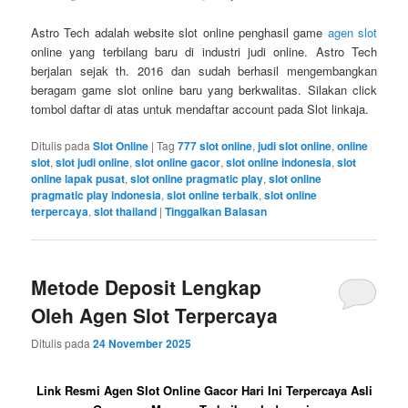
Astro Tech adalah website slot online penghasil game
agen slot
online yang terbilang baru di industri judi online. Astro Tech
berjalan sejak th. 2016 dan sudah berhasil mengembangkan
beragam game slot online baru yang berkwalitas. Silakan click
tombol daftar di atas untuk mendaftar account pada Slot linkaja.
Ditulis pada
Slot Online
|
Tag
777 slot online
,
judi slot online
,
online
slot
,
slot judi online
,
slot online gacor
,
slot online indonesia
,
slot
online lapak pusat
,
slot online pragmatic play
,
slot online
pragmatic play indonesia
,
slot online terbaik
,
slot online
terpercaya
,
slot thailand
|
Tinggalkan Balasan
Metode Deposit Lengkap
Oleh Agen Slot Terpercaya
Ditulis pada
24 November 2025
Link Resmi Agen Slot Online Gacor Hari Ini Terpercaya Asli