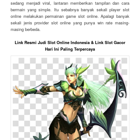
sedang menjadi viral, lantaran memberikan tampilan dan cara
bermain yang simple. Itu sebabnya banyak sekali player slot
online melakukan permainan game slot online. Apalagi banyak
sekali jenis provider slot online yang punya win rate masing-
masing berbeda.
Link Resmi Judi Slot Online Indonesia & Link Slot Gacor
Hari Ini Paling Terpercaya