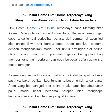
Ditulis pada
10 Desember 2025
Link Resmi Game Slot Online Terpercaya Yang
Menyuguhkan Akses Paling Gacor Tahun Ini se Asia
Link Resmi
Game Slot Online
Terpercaya Yang Menyuguhkan
Akses Paling Gacor Tahun Ini se Asia, Berbagai keuntungan
dapat anda jumpai berlebihan berasal dari bermain di agen judi
slot online duwit asli karena dapat anda mainkan bersama
dengan mengandalkan modal kecil untuk settingan slot online.
Cara menang main slot pragmatic gacor keunggulan bagi
member yang ingin bertaruh dan coba berbagai varian game slot
mesin teranyar.
Karena dengan hadirnya dari website judi slot jackpot terbesar
pastinya bakal berikan keuntungan terbesar untuk anda gapai.
Anda yang bermain judi slot online tidak harus bernafsu untuk
pakai modal besar bersama harapan bisa menggapai
kemenangan atau keuntungan yang lebih besar.
Link Resmi Game Slot Online Terpercaya Yang