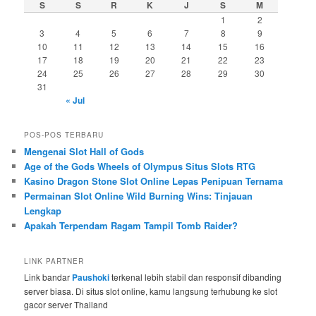
S
S
R
K
J
S
M
1
2
3
4
5
6
7
8
9
10
11
12
13
14
15
16
17
18
19
20
21
22
23
24
25
26
27
28
29
30
31
« Jul
POS-POS TERBARU
Mengenai Slot Hall of Gods
Age of the Gods Wheels of Olympus Situs Slots RTG
Kasino Dragon Stone Slot Online Lepas Penipuan Ternama
Permainan Slot Online Wild Burning Wins: Tinjauan
Lengkap
Apakah Terpendam Ragam Tampil Tomb Raider?
LINK PARTNER
Link bandar
Paushoki
terkenal lebih stabil dan responsif dibanding
server biasa. Di situs slot online, kamu langsung terhubung ke slot
gacor server Thailand