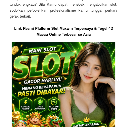
tunduk engkau? Bila Kamu dapat menebak mengabulkan slot,
sodorkan perbolehkan profesionalisme kamu tunggal perkara
gerak terkait.
Link Resmi Platform Slot Maxwin Terpercaya & Togel 4D
Macau Online Terbesar se Asia