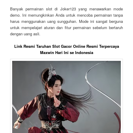
Banyak permainan slot di Joker123 yang menawarkan mode
demo. Ini memungkinkan Anda untuk mencoba permainan tanpa
harus menggunakan uang sungguhan. Mode ini sangat berguna
untuk mempelajari aturan dan fitur permainan sebelum bertaruh
dengan uang asli.
Link Resmi Taruhan Slot Gacor Online Resmi Terpercaya
Maxwin Hari Ini se Indonesia