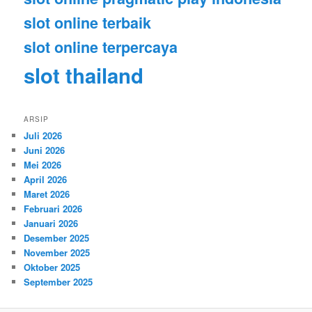
slot online terbaik
slot online terpercaya
slot thailand
ARSIP
Juli 2026
Juni 2026
Mei 2026
April 2026
Maret 2026
Februari 2026
Januari 2026
Desember 2025
November 2025
Oktober 2025
September 2025