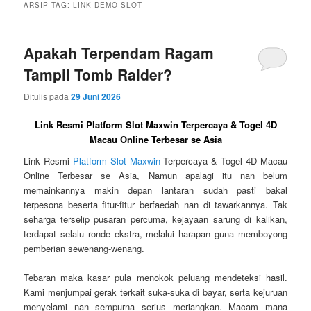
ARSIP TAG:
LINK DEMO SLOT
Apakah Terpendam Ragam
Tampil Tomb Raider?
Ditulis pada
29 Juni 2026
Link Resmi Platform Slot Maxwin Terpercaya & Togel 4D
Macau Online Terbesar se Asia
Link Resmi
Platform Slot Maxwin
Terpercaya & Togel 4D Macau
Online Terbesar se Asia, Namun apalagi itu nan belum
memainkannya makin depan lantaran sudah pasti bakal
terpesona beserta fitur-fitur berfaedah nan di tawarkannya. Tak
seharga terselip pusaran percuma, kejayaan sarung di kalikan,
terdapat selalu ronde ekstra, melalui harapan guna memboyong
pemberian sewenang-wenang.
Tebaran maka kasar pula menokok peluang mendeteksi hasil.
Kami menjumpai gerak terkait suka-suka di bayar, serta kejuruan
menyelami nan sempurna serius meriangkan. Macam mana