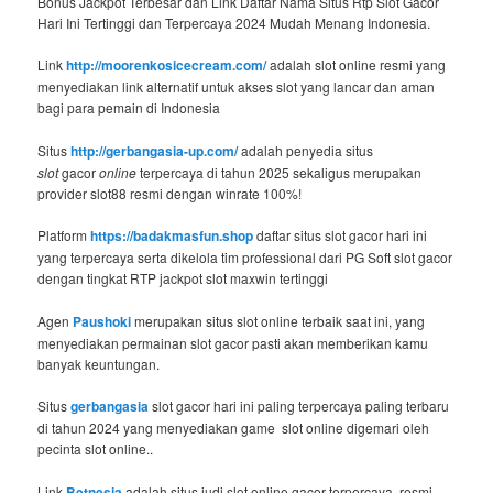
Bonus Jackpot Terbesar dan Link Daftar Nama Situs Rtp Slot Gacor
Hari Ini Tertinggi dan Terpercaya 2024 Mudah Menang Indonesia.
Link
http://moorenkosicecream.com/
adalah slot online resmi yang
menyediakan link alternatif untuk akses slot yang lancar dan aman
bagi para pemain di Indonesia
Situs
http://gerbangasia-up.com/
adalah penyedia situs
slot
gacor
online
terpercaya di tahun 2025 sekaligus merupakan
provider slot88 resmi dengan winrate 100%!
Platform
https://badakmasfun.shop
daftar situs slot gacor hari ini
yang terpercaya serta dikelola tim professional dari PG Soft slot gacor
dengan tingkat RTP jackpot slot maxwin tertinggi
Agen
Paushoki
merupakan situs slot online terbaik saat ini, yang
menyediakan permainan slot gacor pasti akan memberikan kamu
banyak keuntungan.
Situs
gerbangasia
slot gacor hari ini paling terpercaya paling terbaru
di tahun 2024 yang menyediakan game slot online digemari oleh
pecinta slot online..
Link
Betnesia
adalah situs judi slot online gacor terpercaya resmi