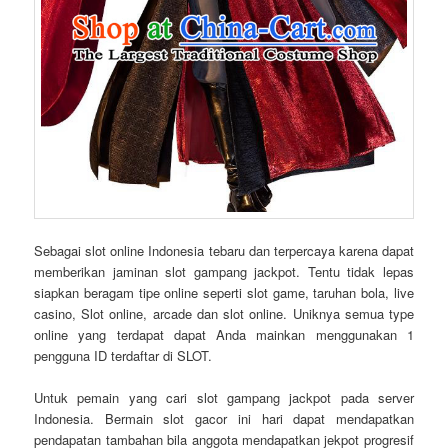
Sebagai slot online Indonesia tebaru dan terpercaya karena dapat
memberikan jaminan slot gampang jackpot. Tentu tidak lepas
siapkan beragam tipe online seperti slot game, taruhan bola, live
casino, Slot online, arcade dan slot online. Uniknya semua type
online yang terdapat dapat Anda mainkan menggunakan 1
pengguna ID terdaftar di SLOT.
Untuk pemain yang cari slot gampang jackpot pada server
Indonesia. Bermain slot gacor ini hari dapat mendapatkan
pendapatan tambahan bila anggota mendapatkan jekpot progresif