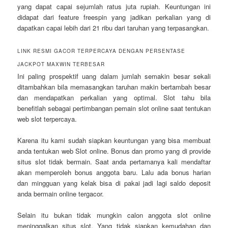
yang dapat capai sejumlah ratus juta rupiah. Keuntungan ini
didapat dari feature freespin yang jadikan perkalian yang di
dapatkan capai lebih dari 21 ribu dari taruhan yang terpasangkan.
LINK RESMI GACOR TERPERCAYA DENGAN PERSENTASE
JACKPOT MAXWIN TERBESAR
Ini paling prospektif uang dalam jumlah semakin besar sekali
ditambahkan bila memasangkan taruhan makin bertambah besar
dan mendapatkan perkalian yang optimal. Slot tahu bila
benefitlah sebagai pertimbangan pemain slot online saat tentukan
web slot terpercaya.
Karena itu kami sudah siapkan keuntungan yang bisa membuat
anda tentukan web Slot online. Bonus dan promo yang di provide
situs slot tidak bermain. Saat anda pertamanya kali mendaftar
akan memperoleh bonus anggota baru. Lalu ada bonus harian
dan mingguan yang kelak bisa di pakai jadi lagi saldo deposit
anda bermain online tergacor.
Selain itu bukan tidak mungkin calon anggota slot online
meninggalkan situs slot. Yang tidak siapkan kemudahan dan