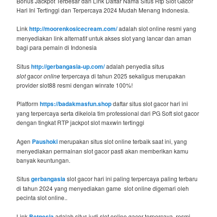
Bonus Jackpot Terbesar dan Link Daftar Nama Situs Rtp Slot Gacor
Hari Ini Tertinggi dan Terpercaya 2024 Mudah Menang Indonesia.
Link
http://moorenkosicecream.com/
adalah slot online resmi yang
menyediakan link alternatif untuk akses slot yang lancar dan aman
bagi para pemain di Indonesia
Situs
http://gerbangasia-up.com/
adalah penyedia situs
slot
gacor
online
terpercaya di tahun 2025 sekaligus merupakan
provider slot88 resmi dengan winrate 100%!
Platform
https://badakmasfun.shop
daftar situs slot gacor hari ini
yang terpercaya serta dikelola tim professional dari PG Soft slot gacor
dengan tingkat RTP jackpot slot maxwin tertinggi
Agen
Paushoki
merupakan situs slot online terbaik saat ini, yang
menyediakan permainan slot gacor pasti akan memberikan kamu
banyak keuntungan.
Situs
gerbangasia
slot gacor hari ini paling terpercaya paling terbaru
di tahun 2024 yang menyediakan game slot online digemari oleh
pecinta slot online..
Link
Betnesia
adalah situs judi slot online gacor terpercaya resmi