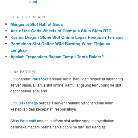
« Jul
POS-POS TERBARU
Mengenai Slot Hall of Gods
Age of the Gods Wheels of Olympus Situs Slots RTG
Kasino Dragon Stone Slot Online Lepas Penipuan Ternama
Permainan Slot Online Wild Burning Wins: Tinjauan
Lengkap
Apakah Terpendam Ragam Tampil Tomb Raider?
LINK PARTNER
Link bandar
Paushoki
terkenal lebih stabil dan responsif dibanding
server biasa. Di situs slot online, kamu langsung terhubung ke slot
gacor server Thailand
Link
Cakarnaga
berbasis server Thailand yang terkenal akan
kestabilan dan kecepatan responsifnya
Situs
Paushoki
adalah platform slot online yang menyediakan
beraneka macam permainan slot online dan slot uang asli.