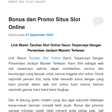
ARSIP TAG:
SLOT GACOR
Bonus dan Promo Situs Slot
Online
Ditulis pada
27 September 2025
Link Resmi Taruhan Slot Online Gacor Terpercaya Dengan
Persentase Jackpot Maxwin Terbesar
Link Resmi
Taruhan Slot Online
Gacor Terpercaya Dengan
Persentase Jackpot Maxwin Terbesar, Kami Slot sebagai web
slot terpercaya optimis dapat memberikan service dan
keuntungan yang banyak untuk semua anggota slot online. Untuk
sejumlah pemain slot, anda tidak bersedih sama dengan yang
kami provide dalam web slot online kami karena barisan
sejumlah games kami betul-betul lengkap.
Dan di dukung grafis modern yang oke agar sejumlah beberapa
kesan-kesan bermain menjadi lebih asyik. Bonus dan promosi
sampai milyaran rupiah telah menanti anda setiap saat, jadi