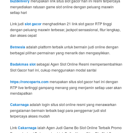
buzdelivery
merupakan link situs slot gacor hari ini resmi terpercaya
menyediakan ratusan game slot online dengan peluang maxwin
setiap hari
Link judi
slot gacor
menghadirkan 21 link slot gacor RTP tinggi
dengan peluang maxwin terbesar, jackpot sensasional, fitur lengkap,
dan akses cepat
Betnesia
adalah platform terbaik untuk bermain judi online dengan
berbagai pilihan permainan yang menarik dan mengasyikkan.
Badakmas slot
sebagai Agen Slot Online Resmi mempersembahkan
Slot Gacor hari ini, cukup menggunakan modal santai
https://roncoparts.com
merupakan situs slot gacor hari ini dengan
RTP live tertinggi gampang menang yang menjamin setiap user akan
mendapatkan
Cakarnaga
adalah login situs slot online resmi yang menawarkan
pengalaman bermain terbaik bagi para penggemar judi slot
terpercaya akses mudah
Link
Cakarnaga
ialah Agen Judi Game Bo Slot Online Terbaik Promo