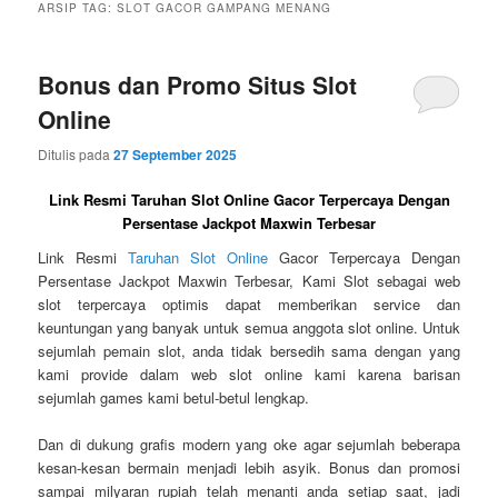
ARSIP TAG:
SLOT GACOR GAMPANG MENANG
Bonus dan Promo Situs Slot
Online
Ditulis pada
27 September 2025
Link Resmi Taruhan Slot Online Gacor Terpercaya Dengan
Persentase Jackpot Maxwin Terbesar
Link Resmi
Taruhan Slot Online
Gacor Terpercaya Dengan
Persentase Jackpot Maxwin Terbesar, Kami Slot sebagai web
slot terpercaya optimis dapat memberikan service dan
keuntungan yang banyak untuk semua anggota slot online. Untuk
sejumlah pemain slot, anda tidak bersedih sama dengan yang
kami provide dalam web slot online kami karena barisan
sejumlah games kami betul-betul lengkap.
Dan di dukung grafis modern yang oke agar sejumlah beberapa
kesan-kesan bermain menjadi lebih asyik. Bonus dan promosi
sampai milyaran rupiah telah menanti anda setiap saat, jadi