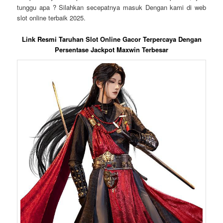
tunggu apa ? Silahkan secepatnya masuk Dengan kami di web
slot online terbaik 2025.
Link Resmi Taruhan Slot Online Gacor Terpercaya Dengan
Persentase Jackpot Maxwin Terbesar