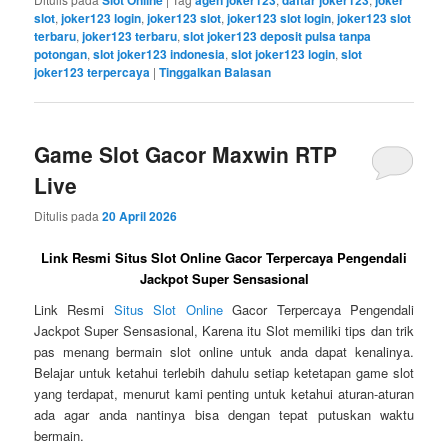
slot
,
joker123 login
,
joker123 slot
,
joker123 slot login
,
joker123 slot
terbaru
,
joker123 terbaru
,
slot joker123 deposit pulsa tanpa
potongan
,
slot joker123 indonesia
,
slot joker123 login
,
slot
joker123 terpercaya
|
Tinggalkan Balasan
Game Slot Gacor Maxwin RTP
Live
Ditulis pada
20 April 2026
Link Resmi Situs Slot Online Gacor Terpercaya Pengendali
Jackpot Super Sensasional
Link Resmi
Situs Slot Online
Gacor Terpercaya Pengendali
Jackpot Super Sensasional, Karena itu Slot memiliki tips dan trik
pas menang bermain slot online untuk anda dapat kenalinya.
Belajar untuk ketahui terlebih dahulu setiap ketetapan game slot
yang terdapat, menurut kami penting untuk ketahui aturan-aturan
ada agar anda nantinya bisa dengan tepat putuskan waktu
bermain.