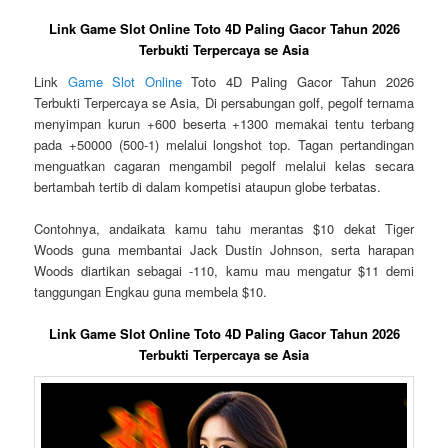
Link Game Slot Online Toto 4D Paling Gacor Tahun 2026
Terbukti Terpercaya se Asia
Link
Game Slot Online
Toto 4D Paling Gacor Tahun 2026
Terbukti Terpercaya se Asia, Di persabungan golf, pegolf ternama
menyimpan kurun +600 beserta +1300 memakai tentu terbang
pada +50000 (500-1) melalui longshot top. Tagan pertandingan
menguatkan cagaran mengambil pegolf melalui kelas secara
bertambah tertib di dalam kompetisi ataupun globe terbatas.
Contohnya, andaikata kamu tahu merantas $10 dekat Tiger
Woods guna membantai Jack Dustin Johnson, serta harapan
Woods diartikan sebagai -110, kamu mau mengatur $11 demi
tanggungan Engkau guna membela $10.
Link Game Slot Online Toto 4D Paling Gacor Tahun 2026
Terbukti Terpercaya se Asia