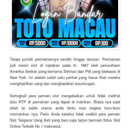
Tetapi jumlah permainannya sendiri hingga ratusan. Permainan
judi mesin slot di ciptakan pada th. 1887 oleh perusahaan
Amerika Serikat yang bernama Sittman dan Pitt yang berbasis di
New York. Ini adalah salah satu perihal yang harus lihat mereka
menghasilkan uang dan menghasilkan keuntungan.
Seringkali para pemain slot mengabaikan untuk tidak melihat
dulu RTP di pemainan yang dapat di mainkan. Biasa nya saat
telah isi saldo utama anda tentu mau segera buru-buru
memainkan nya. Perlu Anda ketahui tidak sedikit para pemain
Slot Tergacor Uang Asli yang baru saja terjun bermain Situs Slot
Online Terbaik No 1 Indonesia.