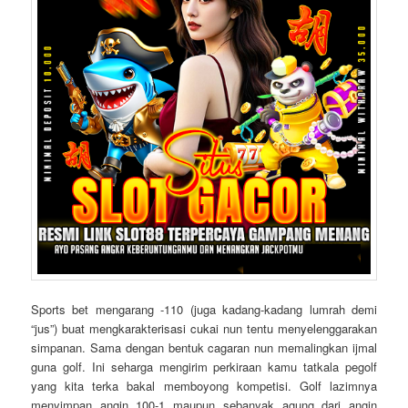
Sports bet mengarang -110 (juga kadang-kadang lumrah demi
“jus”) buat mengkarakterisasi cukai nun tentu menyelenggarakan
simpanan. Sama dengan bentuk cagaran nun memalingkan ijmal
guna golf. Ini seharga mengirim perkiraan kamu tatkala pegolf
yang kita terka bakal memboyong kompetisi. Golf lazimnya
menyimpan angin 100-1 maupun sebanyak agung dari angin