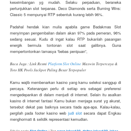
keseimbangan yg mudah. Selaku perpaduan, beraneka
pertunjukkan slot terpanas. Deco Diamonds serta Burning Wins:
Classic 5 mempunyai RTP sebentuk kurang lebih 96%.
Padahal hendak kian mulia apabila game Badakmas Slot
menyimpan pengembalian dalam akan 97% pada pemeran, 96%
sedang sesuai. Kudu di ingat kalau RTP bukanlah pasangan
energik bermula tontonan slot saat galibnya. Guna
mempertontonkan tamasya “bebas penipuan”,
Baca Juga : Link Resmi
Platform Slot Online
Maxwin Terpercaya &
Toto HK Pools Jackpot Paling Besar Terpopuler
Kamu wajib membenarkan kasino yang kamu seleksi sanggup di
percaya. Ketenangan perlu di setiap era sebagai preferensi
mengedepankan di dalam menjudi di internet. Selain itu asalkan
kasino di internet fantasi Kamu bukan menjaga surat yg akurat,
tersebut dekat pas baiknya secara tiada apa-apa. Kalau-kalau,
pergilah pada footer kasino web
judi slot
secara dapat Engkau
menghormati & selidik representasi kemudian.
Ditulis pada
Slot Online
|
Tag
agen joker123
,
daftar joker123
,
joker