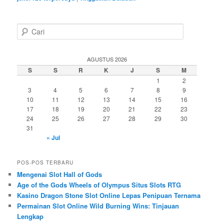
C
a
r
i
AGUSTUS 2026
S
S
R
K
J
S
M
1
2
3
4
5
6
7
8
9
10
11
12
13
14
15
16
17
18
19
20
21
22
23
24
25
26
27
28
29
30
31
« Jul
POS-POS TERBARU
Mengenai Slot Hall of Gods
Age of the Gods Wheels of Olympus Situs Slots RTG
Kasino Dragon Stone Slot Online Lepas Penipuan Ternama
Permainan Slot Online Wild Burning Wins: Tinjauan
Lengkap