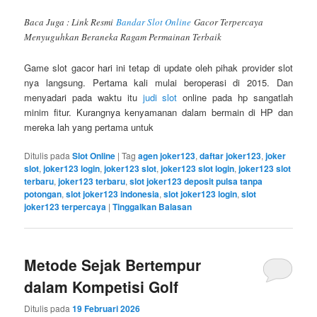
Baca Juga : Link Resmi
Bandar Slot Online
Gacor Terpercaya
Menyuguhkan Beraneka Ragam Permainan Terbaik
Game slot gacor hari ini tetap di update oleh pihak provider slot
nya langsung. Pertama kali mulai beroperasi di 2015. Dan
menyadari pada waktu itu
judi slot
online pada hp sangatlah
minim fitur. Kurangnya kenyamanan dalam bermain di HP dan
mereka lah yang pertama untuk
Ditulis pada
Slot Online
|
Tag
agen joker123
,
daftar joker123
,
joker
slot
,
joker123 login
,
joker123 slot
,
joker123 slot login
,
joker123 slot
terbaru
,
joker123 terbaru
,
slot joker123 deposit pulsa tanpa
potongan
,
slot joker123 indonesia
,
slot joker123 login
,
slot
joker123 terpercaya
|
Tinggalkan Balasan
Metode Sejak Bertempur
dalam Kompetisi Golf
Ditulis pada
19 Februari 2026