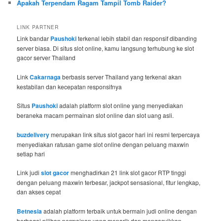
Apakah Terpendam Ragam Tampil Tomb Raider?
LINK PARTNER
Link bandar
Paushoki
terkenal lebih stabil dan responsif dibanding
server biasa. Di situs slot online, kamu langsung terhubung ke slot
gacor server Thailand
Link
Cakarnaga
berbasis server Thailand yang terkenal akan
kestabilan dan kecepatan responsifnya
Situs
Paushoki
adalah platform slot online yang menyediakan
beraneka macam permainan slot online dan slot uang asli.
buzdelivery
merupakan link situs slot gacor hari ini resmi terpercaya
menyediakan ratusan game slot online dengan peluang maxwin
setiap hari
Link judi
slot gacor
menghadirkan 21 link slot gacor RTP tinggi
dengan peluang maxwin terbesar, jackpot sensasional, fitur lengkap,
dan akses cepat
Betnesia
adalah platform terbaik untuk bermain judi online dengan
berbagai pilihan permainan yang menarik dan mengasyikkan.