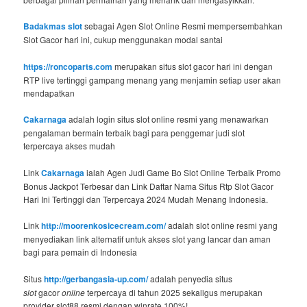
Badakmas slot
sebagai Agen Slot Online Resmi mempersembahkan
Slot Gacor hari ini, cukup menggunakan modal santai
https://roncoparts.com
merupakan situs slot gacor hari ini dengan
RTP live tertinggi gampang menang yang menjamin setiap user akan
mendapatkan
Cakarnaga
adalah login situs slot online resmi yang menawarkan
pengalaman bermain terbaik bagi para penggemar judi slot
terpercaya akses mudah
Link
Cakarnaga
ialah Agen Judi Game Bo Slot Online Terbaik Promo
Bonus Jackpot Terbesar dan Link Daftar Nama Situs Rtp Slot Gacor
Hari Ini Tertinggi dan Terpercaya 2024 Mudah Menang Indonesia.
Link
http://moorenkosicecream.com/
adalah slot online resmi yang
menyediakan link alternatif untuk akses slot yang lancar dan aman
bagi para pemain di Indonesia
Situs
http://gerbangasia-up.com/
adalah penyedia situs
slot
gacor
online
terpercaya di tahun 2025 sekaligus merupakan
provider slot88 resmi dengan winrate 100%!