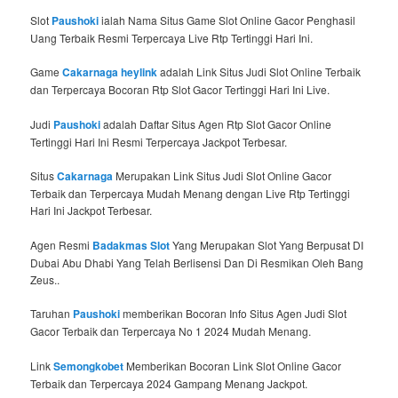
Slot
Paushoki
ialah Nama Situs Game Slot Online Gacor Penghasil
Uang Terbaik Resmi Terpercaya Live Rtp Tertinggi Hari Ini.
Game
Cakarnaga heylink
adalah Link Situs Judi Slot Online Terbaik
dan Terpercaya Bocoran Rtp Slot Gacor Tertinggi Hari Ini Live.
Judi
Paushoki
adalah Daftar Situs Agen Rtp Slot Gacor Online
Tertinggi Hari Ini Resmi Terpercaya Jackpot Terbesar.
Situs
Cakarnaga
Merupakan Link Situs Judi Slot Online Gacor
Terbaik dan Terpercaya Mudah Menang dengan Live Rtp Tertinggi
Hari Ini Jackpot Terbesar.
Agen Resmi
Badakmas Slot
Yang Merupakan Slot Yang Berpusat DI
Dubai Abu Dhabi Yang Telah Berlisensi Dan Di Resmikan Oleh Bang
Zeus..
Taruhan
Paushoki
memberikan Bocoran Info Situs Agen Judi Slot
Gacor Terbaik dan Terpercaya No 1 2024 Mudah Menang.
Link
Semongkobet
Memberikan Bocoran Link Slot Online Gacor
Terbaik dan Terpercaya 2024 Gampang Menang Jackpot.