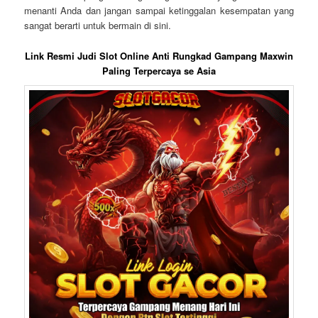
menanti Anda dan jangan sampai ketinggalan kesempatan yang
sangat berarti untuk bermain di sini.
Link Resmi Judi Slot Online Anti Rungkad Gampang Maxwin
Paling Terpercaya se Asia