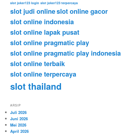
slot joker123 login
slot joker123 terpercaya
slot judi online
slot online gacor
slot online indonesia
slot online lapak pusat
slot online pragmatic play
slot online pragmatic play indonesia
slot online terbaik
slot online terpercaya
slot thailand
ARSIP
Juli 2026
Juni 2026
Mei 2026
April 2026