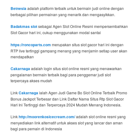
Betnesia
adalah platform terbaik untuk bermain judi online dengan
berbagai pilihan permainan yang menarik dan mengasyikkan.
Badakmas slot
sebagai Agen Slot Online Resmi mempersembahkan
Slot Gacor hari ini, cukup menggunakan modal santai
https://roncoparts.com
merupakan situs slot gacor hari ini dengan
RTP live tertinggi gampang menang yang menjamin setiap user akan
mendapatkan
Cakarnaga
adalah login situs slot online resmi yang menawarkan
pengalaman bermain terbaik bagi para penggemar judi slot
terpercaya akses mudah
Link
Cakarnaga
ialah Agen Judi Game Bo Slot Online Terbaik Promo
Bonus Jackpot Terbesar dan Link Daftar Nama Situs Rtp Slot Gacor
Hari Ini Tertinggi dan Terpercaya 2024 Mudah Menang Indonesia.
Link
http://moorenkosicecream.com/
adalah slot online resmi yang
menyediakan link alternatif untuk akses slot yang lancar dan aman
bagi para pemain di Indonesia