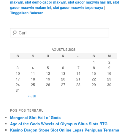
maxwin
,
slot demo gacor maxwin
,
slot gacor maxwin hari ini
,
slot
gacor maxwin malam ini
,
slot gacor maxwin terpercaya
|
Tinggalkan Balasan
C
a
r
i
AGUSTUS 2026
S
S
R
K
J
S
M
1
2
3
4
5
6
7
8
9
10
11
12
13
14
15
16
17
18
19
20
21
22
23
24
25
26
27
28
29
30
31
« Jul
POS-POS TERBARU
Mengenai Slot Hall of Gods
Age of the Gods Wheels of Olympus Situs Slots RTG
Kasino Dragon Stone Slot Online Lepas Penipuan Ternama