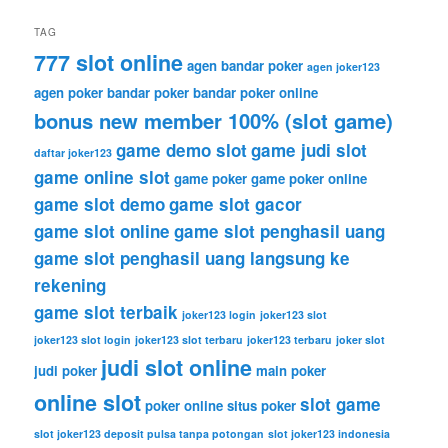
TAG
777 slot online
agen bandar poker
agen joker123
agen poker
bandar poker
bandar poker online
bonus new member 100% (slot game)
game demo slot
game judi slot
daftar joker123
game online slot
game poker
game poker online
game slot demo
game slot gacor
game slot online
game slot penghasil uang
game slot penghasil uang langsung ke
rekening
game slot terbaik
joker123 login
joker123 slot
joker123 slot login
joker123 slot terbaru
joker123 terbaru
joker slot
judi slot online
judi poker
main poker
online slot
slot game
poker online
situs poker
slot joker123 deposit pulsa tanpa potongan
slot joker123 indonesia