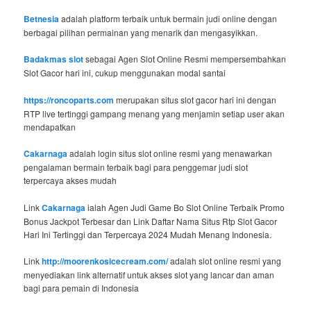
Betnesia
adalah platform terbaik untuk bermain judi online dengan
berbagai pilihan permainan yang menarik dan mengasyikkan.
Badakmas slot
sebagai Agen Slot Online Resmi mempersembahkan
Slot Gacor hari ini, cukup menggunakan modal santai
https://roncoparts.com
merupakan situs slot gacor hari ini dengan
RTP live tertinggi gampang menang yang menjamin setiap user akan
mendapatkan
Cakarnaga
adalah login situs slot online resmi yang menawarkan
pengalaman bermain terbaik bagi para penggemar judi slot
terpercaya akses mudah
Link
Cakarnaga
ialah Agen Judi Game Bo Slot Online Terbaik Promo
Bonus Jackpot Terbesar dan Link Daftar Nama Situs Rtp Slot Gacor
Hari Ini Tertinggi dan Terpercaya 2024 Mudah Menang Indonesia.
Link
http://moorenkosicecream.com/
adalah slot online resmi yang
menyediakan link alternatif untuk akses slot yang lancar dan aman
bagi para pemain di Indonesia