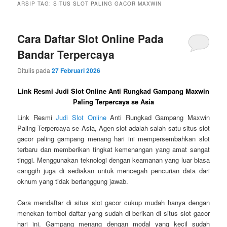
ARSIP TAG:
SITUS SLOT PALING GACOR MAXWIN
Cara Daftar Slot Online Pada
Bandar Terpercaya
Ditulis pada
27 Februari 2026
Link Resmi Judi Slot Online Anti Rungkad Gampang Maxwin
Paling Terpercaya se Asia
Link Resmi
Judi Slot Online
Anti Rungkad Gampang Maxwin
Paling Terpercaya se Asia, Agen slot adalah salah satu situs slot
gacor paling gampang menang hari ini mempersembahkan slot
terbaru dan memberikan tingkat kemenangan yang amat sangat
tinggi. Menggunakan teknologi dengan keamanan yang luar biasa
canggih juga di sediakan untuk mencegah pencurian data dari
oknum yang tidak bertanggung jawab.
Cara mendaftar di situs slot gacor cukup mudah hanya dengan
menekan tombol daftar yang sudah di berikan di situs slot gacor
hari ini. Gampang menang dengan modal yang kecil sudah