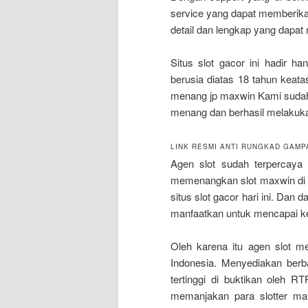
service yang dapat memberikan
detail dan lengkap yang dap
Situs slot gacor ini hadir 
berusia diatas 18 tahun keatas
menang jp maxwin Kami sudah
menang dan berhasil melakukan
LINK RESMI ANTI RUNGKAD GAMP
Agen slot sudah terpercaya 
memenangkan slot maxwin di 
situs slot gacor hari ini. Dan
manfaatkan untuk mencapai 
Oleh karena itu agen slot me
Indonesia. Menyediakan berb
tertinggi di buktikan oleh RT
memanjakan para slotter ma