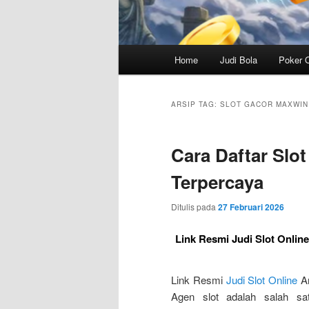
Menu
Home
Judi Bola
Poker O
utama
ARSIP TAG:
SLOT GACOR MAXWIN
Cara Daftar Slo
Terpercaya
Ditulis pada
27 Februari 2026
Link Resmi Judi Slot Onli
Link Resmi
Judi Slot Online
An
Agen slot adalah salah sa