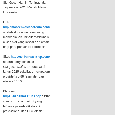
Slot Gacor Hari Ini Tertinggi dan
Terpercaya 2024 Mudah Menang
Indonesia.
Link
http://moorenkosicecream.com/
adalah slot online resmi yang
menyediakan link alternatif untuk
akses slot yang lancar dan aman
bagi para pemain di Indonesia
Situs
http://gerbangasia-up.com/
adalah penyedia situs
slot
gacor
online
terpercaya di
tahun 2025 sekaligus merupakan
provider slot88 resmi dengan
winrate 100%!
Platform
https://badakmasfun.shop
daftar
situs slot gacor hari ini yang
terpercaya serta dikelola tim
professional dari PG Soft slot