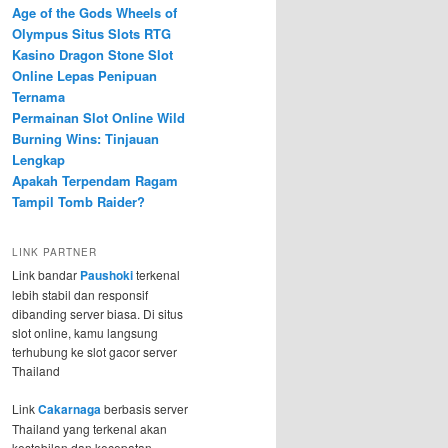
Age of the Gods Wheels of
Olympus Situs Slots RTG
Kasino Dragon Stone Slot
Online Lepas Penipuan
Ternama
Permainan Slot Online Wild
Burning Wins: Tinjauan
Lengkap
Apakah Terpendam Ragam
Tampil Tomb Raider?
LINK PARTNER
Link bandar
Paushoki
terkenal
lebih stabil dan responsif
dibanding server biasa. Di situs
slot online, kamu langsung
terhubung ke slot gacor server
Thailand
Link
Cakarnaga
berbasis server
Thailand yang terkenal akan
kestabilan dan kecepatan