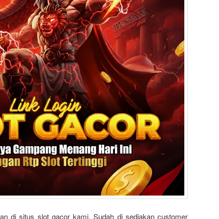
an di situs slot gacor kami. Sudah di sediakan customer