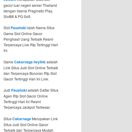
gacor luar negeri server Thailand
dengan lisensi Pragmatic Play,
Slot88 & PG Soft.
Slot
Paushoki
ialah Nama Situs
Game Slot Online Gacor
Penghasil Uang Terbaik Resmi
Terpercaya Live Rtp Tertinggi Hari
Ini.
Game
Cakarnaga heylink
adalah
Link Situs Judi Slot Online Terbaik
dan Terpercaya Bocoran Rtp Slot
Gacor Tertinggi Hari Ini Live.
Judi
Paushoki
adalah Daftar Situs
Agen Rtp Slot Gacor Online
Tertinggi Hari Ini Resmi
Terpercaya Jackpot Terbesar.
Situs
Cakarnaga
Merupakan Link
Situs Judi Slot Online Gacor
Terbaik dan Terpercaya Mudah