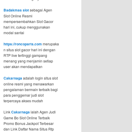
Badakmas slot
sebagai Agen
Slot Online Resmi
mempersembahkan Slot Gacor
hari ini, cukup menggunakan
modal santai
https://roncoparts.com
merupaka
n situs slot gacor hari ini dengan
RTP live tertinggi gampang
menang yang menjamin setiap
user akan mendapatkan
Cakarnaga
adalah login situs slot
online resmi yang menawarkan
pengalaman bermain terbaik bagi
para penggemar judi slot
terpercaya akses mudah
Link
Cakarnaga
ialah Agen Judi
Game Bo Slot Online Terbaik
Promo Bonus Jackpot Terbesar
dan Link Daftar Nama Situs Rtp