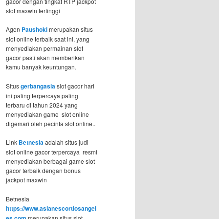
gacor dengan tingkat RTP jackpot
slot maxwin tertinggi
Agen
Paushoki
merupakan situs
slot online terbaik saat ini, yang
menyediakan permainan slot
gacor pasti akan memberikan
kamu banyak keuntungan.
Situs
gerbangasia
slot gacor hari
ini paling terpercaya paling
terbaru di tahun 2024 yang
menyediakan game slot online
digemari oleh pecinta slot online..
Link
Betnesia
adalah situs judi
slot online gacor terpercaya resmi
menyediakan berbagai game slot
gacor terbaik dengan bonus
jackpot maxwin
Betnesia
https://www.asianescortlosangel
es.com
merupakan situs slot