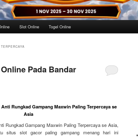
nline
Slot Online
Togel Online
 TERPERCAYA
t Online Pada Bandar
ne Anti Rungkad Gampang Maxwin Paling Terpercaya se
Asia
ti Rungkad Gampang Maxwin Paling Terpercaya se Asia,
tu situs slot gacor paling gampang menang hari ini