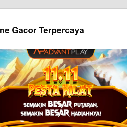
ame Gacor Terpercaya