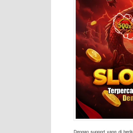
Dengan support yang di berik