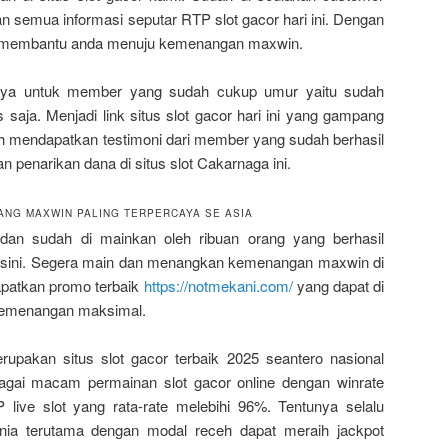
 semua informasi seputar RTP slot gacor hari ini. Dengan
at membantu anda menuju kemenangan maxwin.
hanya untuk member yang sudah cukup umur yaitu sudah
 saja. Menjadi link situs slot gacor hari ini yang gampang
 mendapatkan testimoni dari member yang sudah berhasil
 penarikan dana di situs slot Cakarnaga ini.
ANG MAXWIN PALING TERPERCAYA SE ASIA
dan sudah di mainkan oleh ribuan orang yang berhasil
sini. Segera main dan menangkan kemenangan maxwin di
 dapatkan promo terbaik
https://notmekani.com/
yang dapat di
kemenangan maksimal.
rupakan situs slot gacor terbaik 2025 seantero nasional
agai macam permainan slot gacor online dengan winrate
P live slot yang rata-rate melebihi 96%. Tentunya selalu
nia terutama dengan modal receh dapat meraih jackpot